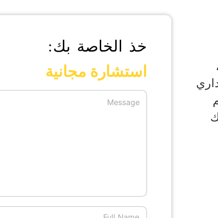
خذ الخاصة بك:
استشارة مجانية
داري
م
ك