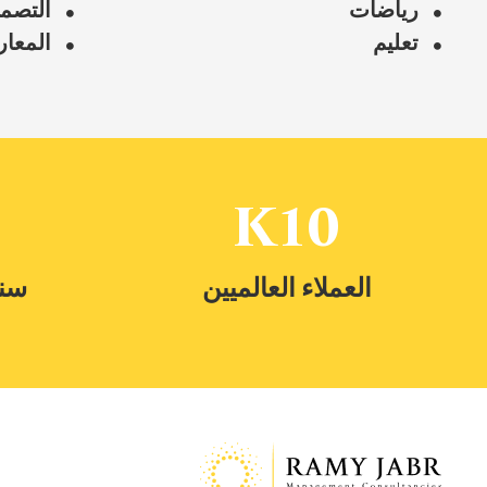
رياضات
التصم
تعليم
المعا
K
10
العملاء العالميين
سنو